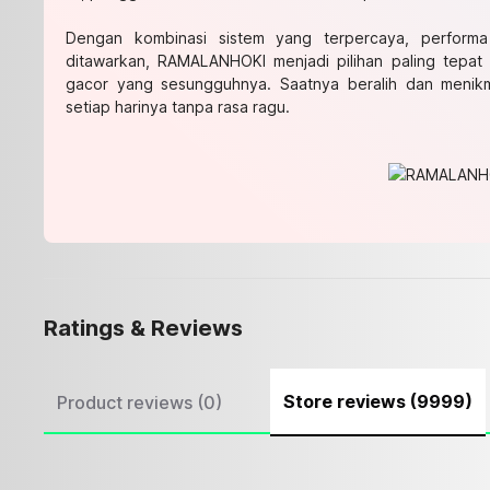
Dengan kombinasi sistem yang terpercaya, perform
ditawarkan, RAMALANHOKI menjadi pilihan paling tepat 
gacor yang sesungguhnya. Saatnya beralih dan menikm
setiap harinya tanpa rasa ragu.
Ratings & Reviews
Store reviews (9999)
Product reviews (0)