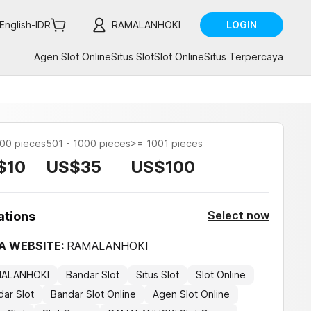
English-IDR
RAMALANHOKI
LOGIN
Agen Slot Online
Situs Slot
Slot Online
Situs Terpercaya
500 pieces
501 - 1000 pieces
>= 1001 pieces
$10
US$35
US$100
Select now
ations
A WEBSITE:
RAMALANHOKI
ALANHOKI
Bandar Slot
Situs Slot
Slot Online
dar Slot
Bandar Slot Online
Agen Slot Online