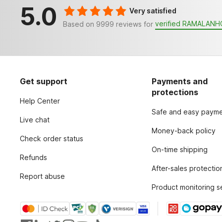
5.0
Very satisfied
verified RAMALANH
Based on 9999 reviews for
Get support
Payments and
protections
Help Center
Safe and easy paym
Live chat
Money-back policy
Check order status
On-time shipping
Refunds
After-sales protectio
Report abuse
Product monitoring s