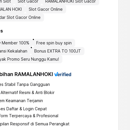
n Slot
Slot Gacor
RAMALANHOKI Slot Gacor
ALAN HOKI
Slot Gacor Online
dar Slot Gacor Online
us
 Member 100%
Free spin buy spin
ansi Kekalahan
Bonus EXTRA TO 100JT
yak Promo Seru Nunggu Kamu!
ebihan RAMALANHOKI
es Stabil Tanpa Gangguan
 Alternatif Resmi & Anti Blokir
tem Keamanan Terjamin
ses Daftar & Login Cepat
tform Terpercaya & Profesional
pilan Responsif di Semua Perangkat