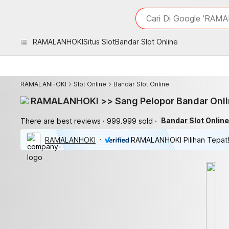
iphones 16
What are you looking 
Cari Di Google 'RAM
torras phone case
samsung note 20 5g 
RAMALANHOKI
Situs Slot
Bandar Slot Online
iphones 15 pro max
RAMALANHOKI
Slot Online
Bandar Slot Online
RAMALANHOKI >> Sang Pelopor Bandar Online
Bandar Slot Online
There are best reviews
999.999 sold
RAMALANHOKI
RAMALANHOKI Pilihan Tepat