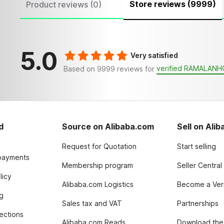
Store reviews (9999)
Product reviews (0)
5.0
Very satisfied
verified RAMALANH
Based on 9999 reviews for
d
Source on Alibaba.com
Sell on Ali
Request for Quotation
Start selling
payments
Membership program
Seller Central
licy
Alibaba.com Logistics
Become a Veri
g
Sales tax and VAT
Partnerships
tections
Alibaba.com Reads
Download the