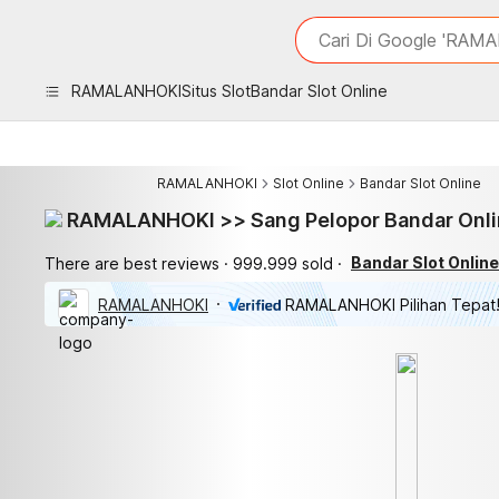
iphones 16
What are you looking 
Cari Di Google 'RAM
torras phone case
samsung note 20 5g 
RAMALANHOKI
Situs Slot
Bandar Slot Online
iphones 15 pro max
RAMALANHOKI
Slot Online
Bandar Slot Online
RAMALANHOKI >> Sang Pelopor Bandar Online
Bandar Slot Online
There are best reviews
999.999 sold
RAMALANHOKI
RAMALANHOKI Pilihan Tepat