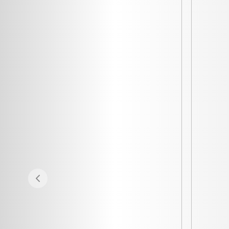
Previous slide