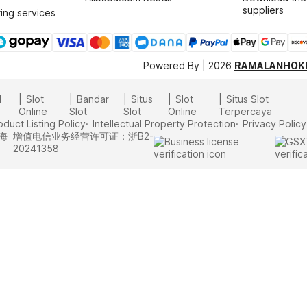
suppliers
ing services
Powered By | 2026
RAMALANHOK
N
Slot
Bandar
Situs
Slot
Situs Slot
Online
Slot
Slot
Online
Terpercaya
oduct Listing Policy
Intellectual Property Protection
Privacy Policy
巴海
增值电信业务经营许可证：浙B2-
20241358