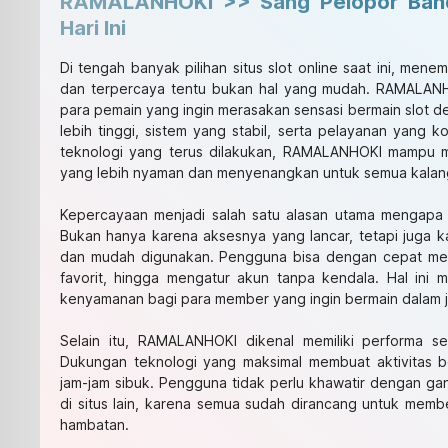
RAMALANHOKI >> Sang Pelopor Banda
Hari Ini
Di tengah banyak pilihan situs slot online saat ini, men
dan terpercaya tentu bukan hal yang mudah. RAMALANH
para pemain yang ingin merasakan sensasi bermain slot
lebih tinggi, sistem yang stabil, serta pelayanan yang
teknologi yang terus dilakukan, RAMALANHOKI mampu 
yang lebih nyaman dan menyenangkan untuk semua kalan
Kepercayaan menjadi salah satu alasan utama mengapa
Bukan hanya karena aksesnya yang lancar, tetapi juga k
dan mudah digunakan. Pengguna bisa dengan cepat mela
favorit, hingga mengatur akun tanpa kendala. Hal ini 
kenyamanan bagi para member yang ingin bermain dalam 
Selain itu, RAMALANHOKI dikenal memiliki performa se
Dukungan teknologi yang maksimal membuat aktivitas b
jam-jam sibuk. Pengguna tidak perlu khawatir dengan gan
di situs lain, karena semua sudah dirancang untuk memb
hambatan.