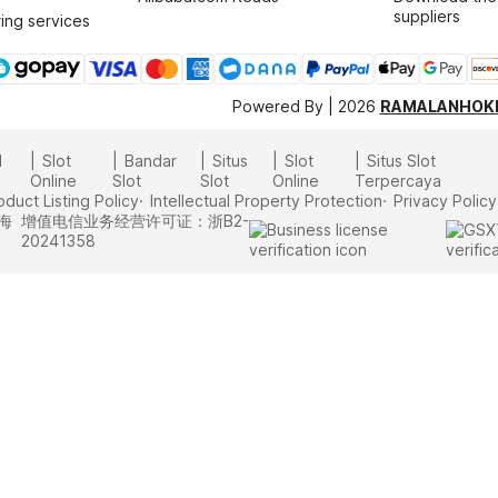
suppliers
ing services
Powered By | 2026
RAMALANHOK
N
Slot
Bandar
Situs
Slot
Situs Slot
Online
Slot
Slot
Online
Terpercaya
oduct Listing Policy
Intellectual Property Protection
Privacy Policy
巴海
增值电信业务经营许可证：浙B2-
20241358