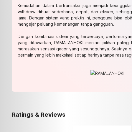
Kemudahan dalam bertransaksi juga menjadi keunggulan
withdraw dibuat sederhana, cepat, dan efisien, sehin
lama. Dengan sistem yang praktis ini, pengguna bisa leb
mengejar peluang kemenangan tanpa gangguan.
Dengan kombinasi sistem yang terpercaya, performa yan
yang ditawarkan, RAMALANHOKI menjadi pilihan paling t
merasakan sensasi gacor yang sesungguhnya. Saatnya b
bermain yang lebih maksimal setiap harinya tanpa rasa rag
Ratings & Reviews