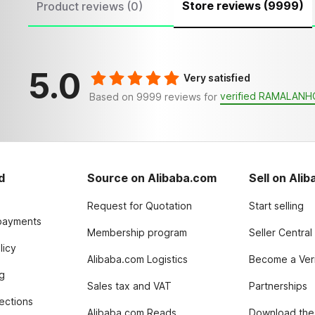
Store reviews (9999)
Product reviews (0)
5.0
Very satisfied
verified RAMALANH
Based on 9999 reviews for
d
Source on Alibaba.com
Sell on Ali
Request for Quotation
Start selling
payments
Membership program
Seller Central
licy
Alibaba.com Logistics
Become a Veri
g
Sales tax and VAT
Partnerships
tections
Alibaba.com Reads
Download the