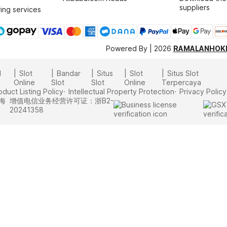
suppliers
ing services
Powered By | 2026
RAMALANHOK
N
Slot
Bandar
Situs
Slot
Situs Slot
Online
Slot
Slot
Online
Terpercaya
oduct Listing Policy
Intellectual Property Protection
Privacy Policy
巴海
增值电信业务经营许可证：浙B2-
20241358