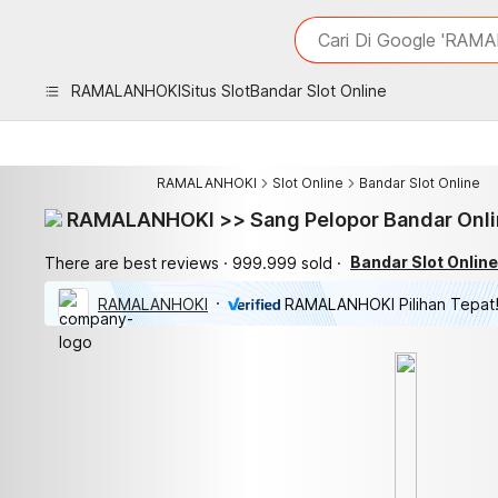
iphones 16
What are you looking 
Cari Di Google 'RAM
torras phone case
samsung note 20 5g 
RAMALANHOKI
Situs Slot
Bandar Slot Online
iphones 15 pro max
RAMALANHOKI
Slot Online
Bandar Slot Online
RAMALANHOKI >> Sang Pelopor Bandar Online
Bandar Slot Online
There are best reviews
999.999 sold
RAMALANHOKI
RAMALANHOKI Pilihan Tepat