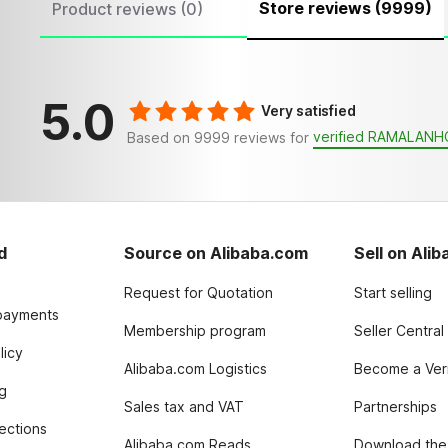
Store reviews (9999)
Product reviews (0)
5.0
Very satisfied
verified RAMALANH
Based on 9999 reviews for
d
Source on Alibaba.com
Sell on Ali
Request for Quotation
Start selling
payments
Membership program
Seller Central
licy
Alibaba.com Logistics
Become a Veri
g
Sales tax and VAT
Partnerships
tections
Alibaba.com Reads
Download the