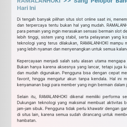
RAMALANHOKI >> Sang Pelopor Banda
Hari Ini
Di tengah banyak pilihan situs slot online saat ini, men
dan terpercaya tentu bukan hal yang mudah. RAMALANH
para pemain yang ingin merasakan sensasi bermain slot
lebih tinggi, sistem yang stabil, serta pelayanan yang
teknologi yang terus dilakukan, RAMALANHOKI mampu 
yang lebih nyaman dan menyenangkan untuk semua kalan
Kepercayaan menjadi salah satu alasan utama mengapa
Bukan hanya karena aksesnya yang lancar, tetapi juga k
dan mudah digunakan. Pengguna bisa dengan cepat mela
favorit, hingga mengatur akun tanpa kendala. Hal ini 
kenyamanan bagi para member yang ingin bermain dalam 
Selain itu, RAMALANHOKI dikenal memiliki performa se
Dukungan teknologi yang maksimal membuat aktivitas b
jam-jam sibuk. Pengguna tidak perlu khawatir dengan gan
di situs lain, karena semua sudah dirancang untuk memb
hambatan.