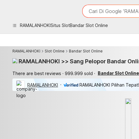
iphones 16
What are you looking 
Cari Di Google 'RAM
torras phone case
samsung note 20 5g 
RAMALANHOKI
Situs Slot
Bandar Slot Online
iphones 15 pro max
RAMALANHOKI
Slot Online
Bandar Slot Online
RAMALANHOKI >> Sang Pelopor Bandar Online
Bandar Slot Online
There are best reviews
999.999 sold
RAMALANHOKI
RAMALANHOKI Pilihan Tepat