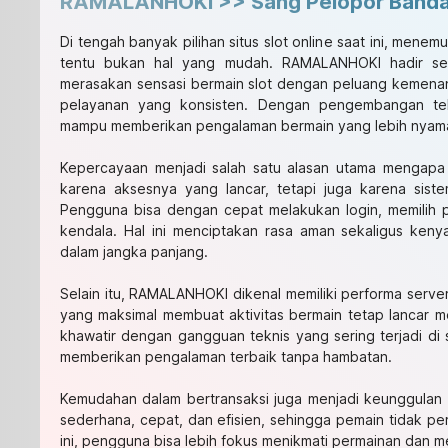
RAMALANHOKI >> Sang Pelopor Bandar O
Di tengah banyak pilihan situs slot online saat ini, mene
tentu bukan hal yang mudah. RAMALANHOKI hadir se
merasakan sensasi bermain slot dengan peluang kemenanga
pelayanan yang konsisten. Dengan pengembangan te
mampu memberikan pengalaman bermain yang lebih nyam
Kepercayaan menjadi salah satu alasan utama mengapa
karena aksesnya yang lancar, tetapi juga karena sis
Pengguna bisa dengan cepat melakukan login, memilih p
kendala. Hal ini menciptakan rasa aman sekaligus ken
dalam jangka panjang.
Selain itu, RAMALANHOKI dikenal memiliki performa server
yang maksimal membuat aktivitas bermain tetap lancar m
khawatir dengan gangguan teknis yang sering terjadi di 
memberikan pengalaman terbaik tanpa hambatan.
Kemudahan dalam bertransaksi juga menjadi keunggulan t
sederhana, cepat, dan efisien, sehingga pemain tidak p
ini, pengguna bisa lebih fokus menikmati permainan dan